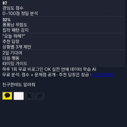
87
관심도 점수
0~100점 정밀 분석
32
%
퐁퐁남 위험도
집착 패턴 감지
"오늘 뭐해?"
추천 답장
상황별 3개 제안
2일 기다려
다음 행동
타이밍 가이드
하루 1회 무료
비로그인 OK
실전 연애 데이터 학습 AI
무료 분석: 점수 + 문제점 공개 · 추천 답장은 잠금 ·
요금제 보기
친구한테도 알려줘